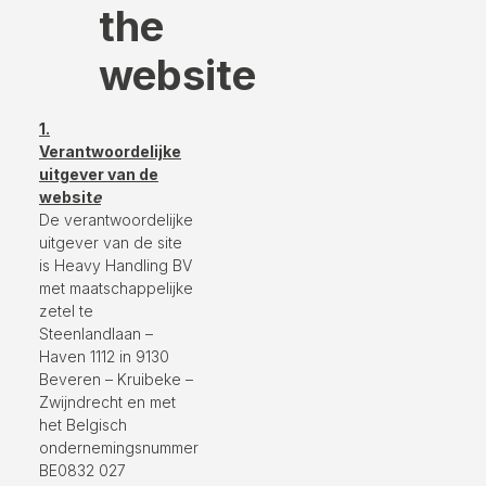
the
website
1.
Verantwoordelijke
uitgever van de
websit
e
De verantwoordelijke
uitgever van de site
is Heavy Handling BV
met maatschappelijke
zetel te
Steenlandlaan –
Haven 1112 in 9130
Beveren – Kruibeke –
Zwijndrecht en met
het Belgisch
ondernemingsnummer
BE0832 027